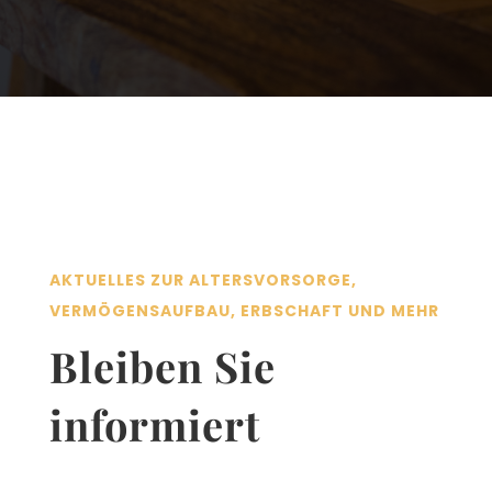
AKTUELLES ZUR ALTERSVORSORGE
Aktuelles zur Altersvorsorge
AKTUELLES ZUR ALTERSVORSORGE,
VERMÖGENSAUFBAU, ERBSCHAFT UND MEHR
Bleiben Sie
informiert