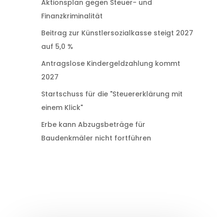
Aktionsplan gegen Steuer- und
Finanzkriminalität
Beitrag zur Künstlersozialkasse steigt 2027
auf 5,0 %
Antragslose Kindergeldzahlung kommt
2027
Startschuss für die "Steuererklärung mit
einem Klick"
Erbe kann Abzugsbeträge für
Baudenkmäler nicht fortführen
Arbeitshilfen und Online-Rechner,Steuerterminkalender, Existenzgründer. Personal, Arbeit und Soziales, GmbH-Ratgeber, Umsatzsteuer, Selbständige und Unternehmer, Einkommensteuer – Arbeitnehmer, Einkommensteuer – Immobilien, Einkommensteuer – Ehepartner und Kinder, Vermögensaufbau und Altersvorsorge, Erbschaft und Schenkung, Internet und Telekommunikation, Steuerverwaltung und Steuerprüfungen.