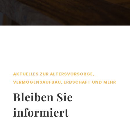
AKTUELLES ZUR ALTERSVORSORGE
Aktuelles zur Altersvorsorge
AKTUELLES ZUR ALTERSVORSORGE,
VERMÖGENSAUFBAU, ERBSCHAFT UND MEHR
Bleiben Sie
informiert