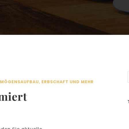
ERMÖGENSAUFBAU, ERBSCHAFT UND MEHR
rmiert