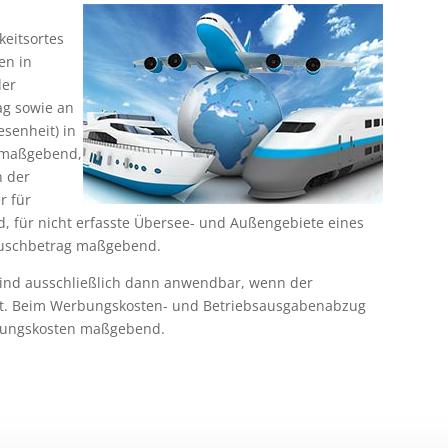
keitsortes
en in
der
ag sowie an
senheit) in
rt maßgebend,
n der
r für
für nicht erfasste Übersee- und Außengebiete eines
Pauschbetrag maßgebend.
ind ausschließlich dann anwendbar, wenn der
tet. Beim Werbungskosten- und Betriebsausgabenabzug
htungskosten maßgebend.